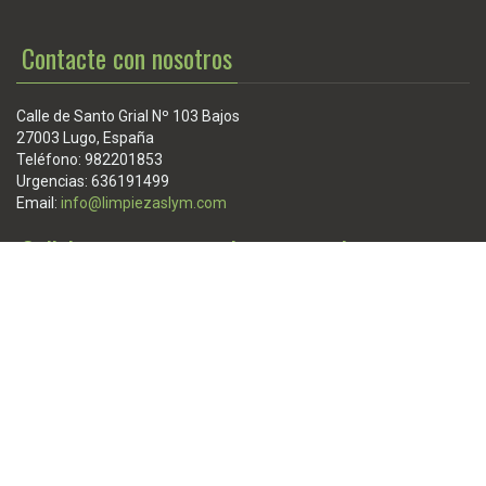
Contacte con nosotros
Calle de Santo Grial Nº 103 Bajos
27003 Lugo, España
Teléfono: 982201853
Urgencias: 636191499
Email:
info@limpiezaslym.com
Solicite presupuesto sin compromiso
Puede solicitar un presupuesto sin compromiso desde el menú
superior, o contactar con nosotros desde el formulario de
contacto. Indíquenos un teléfono o email en dicho formulario, y
nosotros le contactaremos inmediatamente
Solicitud de presupuesto
Formulario de contacto