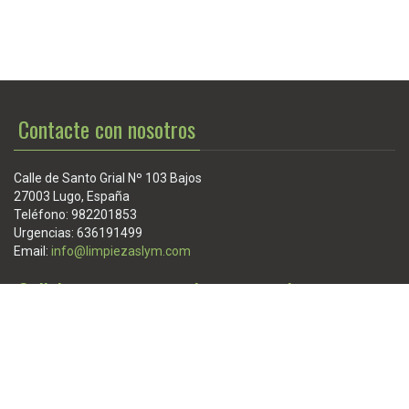
Contacte con nosotros
Calle de Santo Grial Nº 103 Bajos
27003 Lugo, España
Teléfono: 982201853
Urgencias: 636191499
Email:
info@limpiezaslym.com
Solicite presupuesto sin compromiso
Puede solicitar un presupuesto sin compromiso desde el menú
superior, o contactar con nosotros desde el formulario de
contacto. Indíquenos un teléfono o email en dicho formulario, y
nosotros le contactaremos inmediatamente